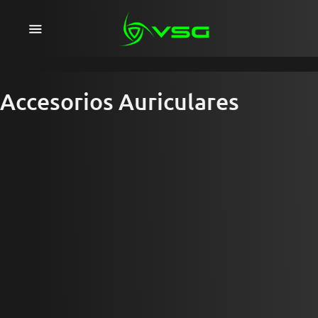
Ir
directamente
al
contenido
Accesorios Auriculares